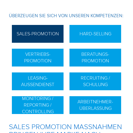
ÜBERZEUGEN SIE SICH VON UNSEREN KOMPETENZEN:
SALES-PROMOTION
HARD-SELLING
VERTRIEBS-
BERATUNGS-
PROMOTION
PROMOTION
LEASING-
RECRUITING /
AUSSENDIENST
SCHULUNG
MONITORING /
ARBEITNEHMER-
REPORTING /
ÜBERLASSUNG
CONTROLLING
SALES PROMOTION MASSNAHMEN B